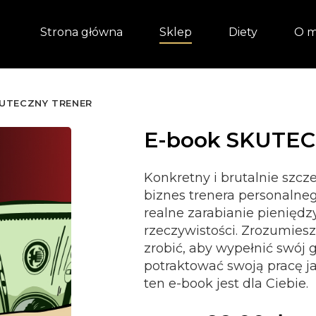
Strona główna
Sklep
Diety
O m
KUTECZNY TRENER
E-book SKUTE
Konkretny i brutalnie szcz
biznes trenera personalneg
realne zarabianie pieniędz
rzeczywistości. Zrozumiesz,
zrobić, aby wypełnić swój g
potraktować swoją pracę j
ten e-book jest dla Ciebie.