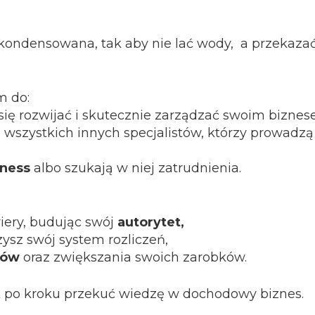
C
Z
kondensowana, tak aby nie lać wody, a przekazać
N
Y
T
m do:
R
 się rozwijać i skutecznie zarządzać swoim biznes
E
e wszystkich innych specjalistów, którzy prowadzą 
N
E
tness
albo szukają w niej zatrudnienia.
R
riery, budując swój
autorytet,
zysz swój system rozliczeń,
tów
oraz zwiększania swoich zarobków.
ok po kroku przekuć wiedzę w dochodowy biznes.