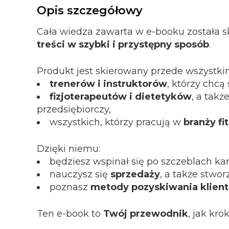
Opis szczegółowy
Cała wiedza zawarta w e-booku została s
treści w szybki i przystępny sposób
.
Produkt jest skierowany przede wszystki
trenerów i instruktorów
, którzy chcą
fizjoterapeutów i dietetyków
, a takż
przedsiębiorczy,
wszystkich, którzy pracują w
branży fi
Dzięki niemu:
będziesz wspinał się po szczeblach ka
nauczysz się
sprzedaży
, a także stwor
poznasz
metody pozyskiwania klien
Ten e-book to
Twój przewodnik
, jak kr